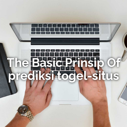
The Basic Prinsip Of
prediksi togel-situs