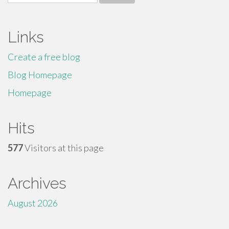
for:
Links
Create a free blog
Blog Homepage
Homepage
Hits
577
Visitors at this page
Archives
August 2026