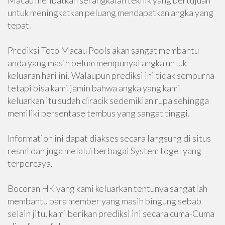
Macau melibatkan serangkaian teknik yang bertujuan
untuk meningkatkan peluang mendapatkan angka yang
tepat.
Prediksi Toto Macau Pools akan sangat membantu
anda yang masih belum mempunyai angka untuk
keluaran hari ini. Walaupun prediksi ini tidak sempurna
tetapi bisa kami jamin bahwa angka yang kami
keluarkan itu sudah diracik sedemikian rupa sehingga
memiliki persentase tembus yang sangat tinggi.
Information ini dapat diakses secara langsung di situs
resmi dan juga melalui berbagai System togel yang
terpercaya.
Bocoran HK yang kami keluarkan tentunya sangatlah
membantu para member yang masih bingung sebab
selain jitu, kami berikan prediksi ini secara cuma-Cuma