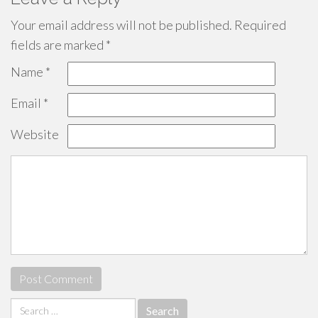
Your email address will not be published.
Required
fields are marked
*
Name
*
Email
*
Website
Search