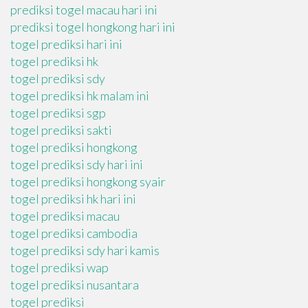
prediksi togel macau hari ini
prediksi togel hongkong hari ini
togel prediksi hari ini
togel prediksi hk
togel prediksi sdy
togel prediksi hk malam ini
togel prediksi sgp
togel prediksi sakti
togel prediksi hongkong
togel prediksi sdy hari ini
togel prediksi hongkong syair
togel prediksi hk hari ini
togel prediksi macau
togel prediksi cambodia
togel prediksi sdy hari kamis
togel prediksi wap
togel prediksi nusantara
togel prediksi