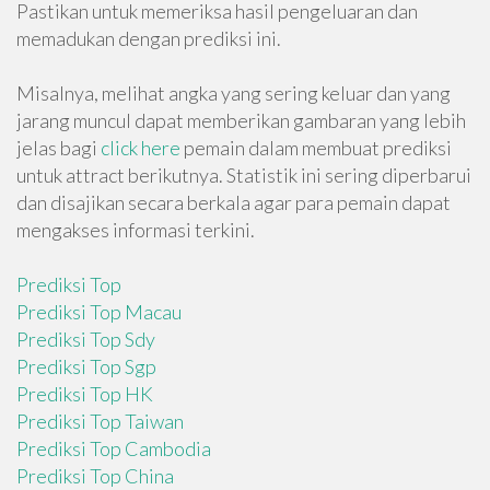
Pastikan untuk memeriksa hasil pengeluaran dan
memadukan dengan prediksi ini.
Misalnya, melihat angka yang sering keluar dan yang
jarang muncul dapat memberikan gambaran yang lebih
jelas bagi
click here
pemain dalam membuat prediksi
untuk attract berikutnya. Statistik ini sering diperbarui
dan disajikan secara berkala agar para pemain dapat
mengakses informasi terkini.
Prediksi Top
Prediksi Top Macau
Prediksi Top Sdy
Prediksi Top Sgp
Prediksi Top HK
Prediksi Top Taiwan
Prediksi Top Cambodia
Prediksi Top China